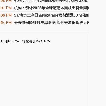
:08 PM
机构：上半年全球高端智能手机市场占比创历史新高达29%
8月6
:07 PM
机构：预计2026年全球笔记本面板出货量同比下降5.5%
8月6
:06 PM
SK海力士今日在Nextrade盘前遭遇30%闪崩 随后跌幅收窄
芯片
:54 PM
受香港保险征税消息影响 部分香港保险股大跌
8月