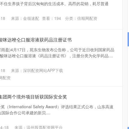
不住生养孩子背后沉甸甸的生活成本。高昂的花销，耗尽普通
18
来源：金领速配
查看：
194
分类：
倍顺网配资
盐酸咪达唑仑口服溶液获药品注册证书
宋雨盈)4月17日，苑东生物发布公告称，公司于近日收到国家药品
酸咪达唑仑口服溶液《药品注册证书》，注册分类为化学药品....
沪深300
4633.64
.55%
-24.52
-0.53%
18
来源：深圳配资网站APP下载
网配资
速集团两个境外项目斩获国际安全奖
International Safety Award）评选结果正式公布，山东高速
位国际合作公司承建的新贝....
4-18
来源：温州股票配资网平台