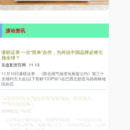
滚动资讯
港联证券 一次“简单”合作，为何说中国品牌必将引
领全球？
实盘配资官网
11-13
11月10日港联证券，《联合国气候变化框架公约》第三十
次缔约方大会(以下简称“COP30”)在巴西北部亚马孙雨林地
区的贝
牛壹佰 从田间到舌尖 新技术带来新滋味（经济新方
位·特产背后的故事）
倍顺网配资
09-27
北京果蔬大棚牛壹佰，突破季节限制，一年收获好几茬；
贵州深山野果，变身“维C之王”，实现价值提升；山东青岛