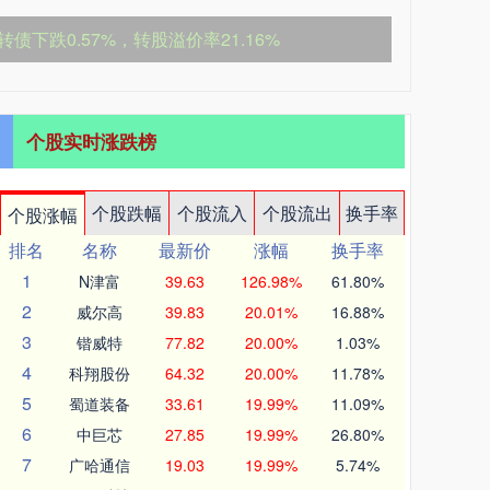
转债下跌0.57%，转股溢价率21.16%
个股实时涨跌榜
个股跌幅
个股流入
个股流出
换手率
个股涨幅
排名
名称
最新价
涨幅
换手率
1
N津富
39.63
126.98%
61.80%
2
威尔高
39.83
20.01%
16.88%
3
锴威特
77.82
20.00%
1.03%
4
科翔股份
64.32
20.00%
11.78%
5
蜀道装备
33.61
19.99%
11.09%
6
中巨芯
27.85
19.99%
26.80%
7
广哈通信
19.03
19.99%
5.74%