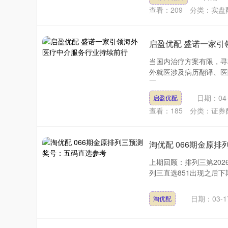
查看：
209
分类：
实盘
启盈优配 盛诺一家
当国内治疗方案有限，寻
外就医涉及病历翻译、医
要....
日期：04-
启盈优配
查看：
185
分类：
证券
淘优配 066期金原
上期回顾：排列三第202
列三直选851出现之后下期奖号
日期：03-1
淘优配