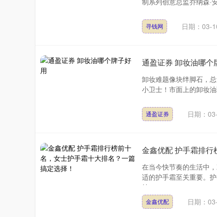
制系列创意总监乔纳森·安德森（
日期：03-1
寻钱网
通盈证券 卸妆油哪个
卸妆难题像块绊脚石，总
小卫士！市面上的卸妆油琳
日期：03-
通盈证券
金鑫优配 护手霜排
在当今快节奏的生活中，
适的护手霜至关重要。护
持....
日期：03-
金鑫优配