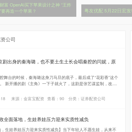
财富 OpenAI买下苹果设计之神 “王炸
粤友优配 5月22日宏发
”要再造一个苹果？
配资公司
要京剧出身的秦海璐，也不要土生土长会唱秦腔的闫妮，原
腔舞台的时候，秦海璐这身刀马旦的底子，最后成了“花彩香”这个
 新开播的剧《主角》一下子就火了，这剧是张艺谋监制，改....
18
来源：金富宝配资
查看：
90
分类：
证券配资公司
育新政全面落地，生娃养娃压力迎来实质性减负
落地，生娃养娃压力迎来实质性减负】当下年轻人不愿生娃，从来不