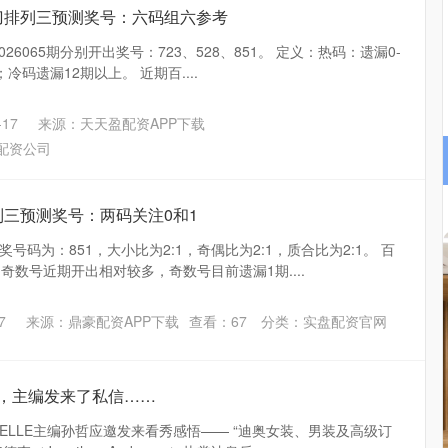
一刀排列三预测奖号：六码组六参考
2026065期分别开出奖号：723、528、851。 定义：热码：遗漏0-
冷码遗漏12期以上。 近期百....
17
来源：天天盈配资APP下载
配资公司
排列三预测奖号：两码关注0和1
号码为：851，大小比为2:1，奇偶比为2:1，质合比为2:1。 百
,奇数号近期开出相对较多，奇数号目前遗漏1期....
7
来源：鼎豪配资APP下载
查看：
67
分类：
实盘配资官网
ior，主编发来了私信……
ELLE主编孙哲应邀发来看秀感悟—— “迪奥女装、男装及高级订