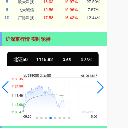
8
欣天科技
18.02
19.97%
27.50%
9
飞天诚信
12.56
19.96%
7.57%
10
广脉科技
17.58
16.42%
12.44%
沪深京行情 实时轮播
北证50
1115.82
创业
-3.65
-0.33%