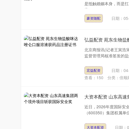
是抵触婚姻本身，而是扛
家....
日期：05-
豪资随配
弘益配资 苑东生物
北京商报讯(记者王寅浩
监督管理局核准签发的盐
深证成指
14066.80
51
0.01%
-77.40
-0
日期：04-
宏益配资
查看：
150
分类：
倍顺
大资本配资 山东高
近日，2026年度国际安全奖（
（600350）集团权属单
日期：0
大资本配资