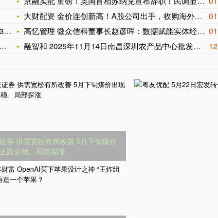
京融实配 重磅！英国首相苏纳克宣布辞职！民调显示英国工党在英
01
大财配资 金价连创新高！A股公司出手，收购海外金矿上市公司
01
%
高忆管理 微众信科董事长赵彦晖：数据赋能实体经济迎来新机遇
01
融智和 2025年11月14日南昌深圳农产品中心批发市场有限
12
证券 供需宽松有所改善 5月下旬煤价
止跌企稳、局部探涨