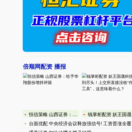
倍顺网配资 播报
恒信策略 山西证券：给予华翔股份增持评级
钱掌柜配资 妖王国晟科技走到尽头！上交所直接没收“作案工具”
台面优配 中央经济会议释放强信号! 工资普涨全覆盖, 多民生