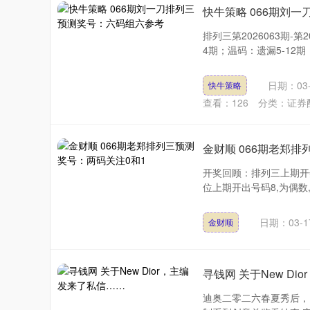
快牛策略 066期刘
排列三第2026063期-第
4期；温码：遗漏5-12期；
日期：03-
快牛策略
查看：
126
分类：
证券
金财顺 066期老郑
开奖回顾：排列三上期开奖
位上期开出号码8,为偶数
日期：03-1
金财顺
寻钱网 关于New D
迪奥二零二六春夏秀后，