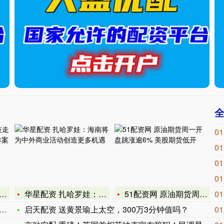
01
01
01
01
华星配资 扎哈罗娃：海南将为中外商业活动创造更多机遇
51配资网 原油期货周一开盘跳涨逾6% 美股期货低开
01
启天配资 送黄景瑜上太空，300万3分钟值吗？
01