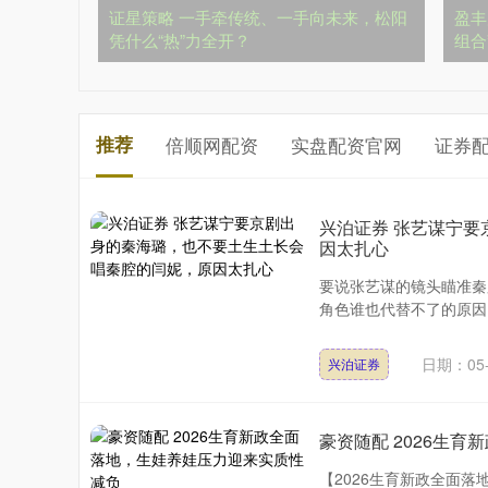
证星策略 一手牵传统、一手向未来，松阳
盈丰
凭什么“热”力全开？
组合
推荐
倍顺网配资
实盘配资官网
证券
兴泊证券 张艺谋宁
因太扎心
要说张艺谋的镜头瞄准秦
角色谁也代替不了的原因。
日期：05-
兴泊证券
豪资随配 2026生
【2026生育新政全面