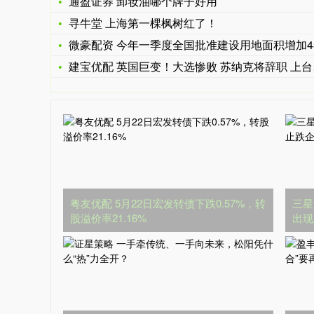
通盈证券 卸妆油哪个牌子好用
寻牛堂 上海第一棵枫树红了！
微豪配资 今年一季度全国批准建设用地面积增加43.9
建宝优配 英国巨变！大选惨败 苏纳克将辞职 上台不到2年！新
粤友优配 5月22日宏发转债下跌0.57%，转
三星
股溢价率21.16%
出现