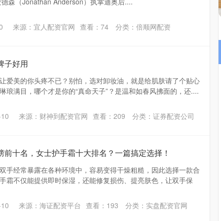
Jonathan Anderson）执掌迪奥后....
0
来源：宜人配资官网
查看：
74
分类：
倍顺网配资
牌子好用
让爱美的你头疼不已？别怕，选对卸妆油，就是给肌肤请了个贴心
琅满目，哪个才是你的“真命天子”？是温和如春风拂面的，还....
10
来源：财神到配资官网
查看：
209
分类：
证券配资公司
行榜前十名，女士护手霜十大排名？一篇搞定选择！
双手经常暴露在各种环境中，容易变得干燥粗糙，因此选择一款合
手霜不仅能提供即时保湿，还能修复损伤、提亮肤色，让双手保
10
来源：海证配资平台
查看：
193
分类：
实盘配资官网