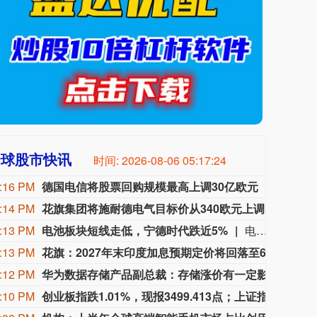
全球股市快讯
时间:
2026-08-06 05:17:26
:16 PM
德国电信将股票回购规模最高上调30亿欧元
欧洲最
:14 PM
花旗集团将施耐德电气目标价从340欧元上调至370欧元。
花旗集
:13 PM
电池板块短线走低，宁德时代跌近5%
电池板块短线走低，圣阳股份、宁德时代、领湃科技、金银河、容百科技等走低。
:13 PM
花旗：2027年末印度加息预期定价将回落至60‑65个基点
花旗策
:12 PM
华为数据存储产品副总裁：存储涨价有一定影响，目前可以保证客户供应
8月
:10 PM
创业板指跌1.01%，现报3499.413点；上证指数涨0.01%，现报3878.985点；深证成指跌0.67%，现报14048.930点。
创业板